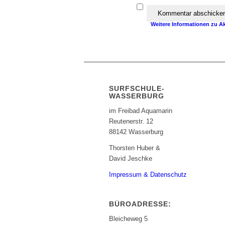
Achtung:
Ich erkläre mich 
das Programm
Akismet
in d
Weitere Informationen zu A
SURFSCHULE-
WASSERBURG
im Freibad Aquamarin
Reutenerstr. 12
88142 Wasserburg
Thorsten Huber &
David Jeschke
Impressum & Datenschutz
BÜROADRESSE:
Bleicheweg 5