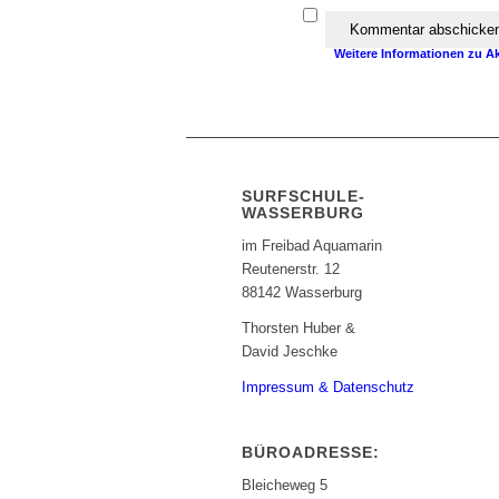
Achtung:
Ich erkläre mich 
das Programm
Akismet
in d
Weitere Informationen zu A
SURFSCHULE-
WASSERBURG
im Freibad Aquamarin
Reutenerstr. 12
88142 Wasserburg
Thorsten Huber &
David Jeschke
Impressum & Datenschutz
BÜROADRESSE:
Bleicheweg 5