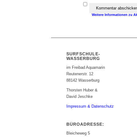
Achtung:
Ich erkläre mich 
das Programm
Akismet
in d
Weitere Informationen zu A
SURFSCHULE-
WASSERBURG
im Freibad Aquamarin
Reutenerstr. 12
88142 Wasserburg
Thorsten Huber &
David Jeschke
Impressum & Datenschutz
BÜROADRESSE:
Bleicheweg 5