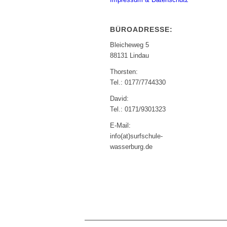
BÜROADRESSE:
Bleicheweg 5
88131 Lindau
Thorsten:
Tel.: 0177/7744330
David:
Tel.: 0171/9301323
E-Mail:
info(at)surfschule-
wasserburg.de