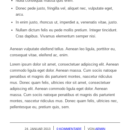
Nulla consequat massa quis enim.
Donec pede justo, fringilla vel, aliquet nec, vulputate eget,
arcu.
In enim justo, rhoncus ut, imperdiet a, venenatis vitae, justo.
Nullam dictum felis eu pede mollis pretium. Integer tincidunt.
Cras dapibus. Vivamus elementum semper nisi.
Aenean vulputate eleifend tellus. Aenean leo ligula, porttitor eu,
consequat vitae, eleifend ac, enim.
Lorem ipsum dolor sit amet, consectetuer adipiscing elit. Aenean
commodo ligula eget dolor. Aenean massa. Cum sociis natoque
penatibus et magnis dis parturient montes, nascetur ridiculus
mus. Donec quam felis, ultricies nlor sit amet, consectetuer
adipiscing elit. Aenean commodo ligula eget dolor. Aenean
massa. Cum sociis natoque penatibus et magnis dis parturient
montes, nascetur ridiculus mus. Donec quam felis, ultricies nec,
pellentesque eu, pretium quis, sem.
24. JANUAR 2013
/
0 KOMMENTARE
/
VON
ARMIN